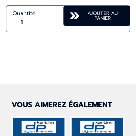
AJOUTER AU
PANIER
quantité
de
07
-
MERCREDI
POUR
LES
ROOKIES
-
VOUS AIMEREZ ÉGALEMENT
16
SEPTEMBRE
2026