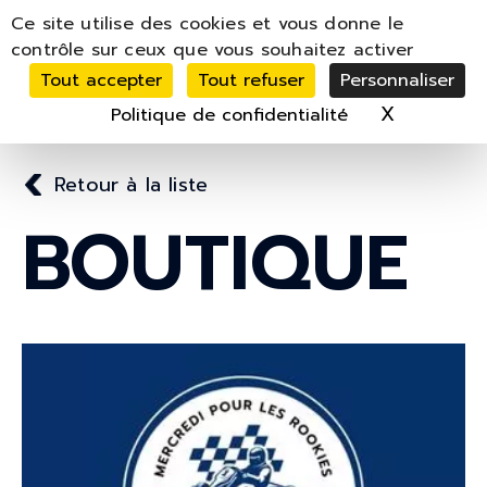
Panneau de gestion des cookies
Ce site utilise des cookies et vous donne le
MENU
contrôle sur ceux que vous souhaitez activer
Tout accepter
Tout refuser
Personnaliser
MON COMPTE
PANIER
0
X
Masquer 
Politique de confidentialité
Retour à la liste
BOUTIQUE