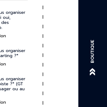
us organiser
i oui,
 des
p.
Non
BOUTIQUE
us organiser
karting ?*
Non
us organiser
piste ?* (GT
ssager ou au
Non