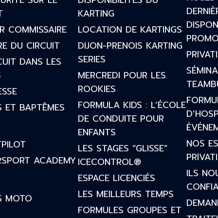
URITÉ SUR LE
DISPONIBILITÉS DU
DERNIÈ
T
KARTING
DISPON
R COMMISSAIRE
LOCATION DE KARTINGS
PROMO
RE DU CIRCUIT
DIJON-PRENOIS KARTING
PRIVAT
SERIES
CUIT DANS LES
SÉMINA
S
MERCREDI POUR LES
TEAMBU
ROOKIES
ESSE
FORMU
FORMULA KIDS : L’ÉCOLE
S ET BAPTÊMES
D’HOSP
DE CONDUITE POUR
ÉVÉNE
ENFANTS
NOS E
PILOT
LES STAGES “GLISSE”
PRIVAT
SPORT ACADEMY
ICECONTROL®
ILS NO
ESPACE LICENCIÉS
CONFI
LES MEILLEURS TEMPS
S MOTO
DEMAN
FORMULES GROUPES ET