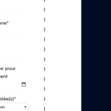
one*
ée pour
ment
itée(s)*