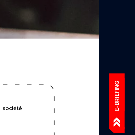
E-BRIEFING
a société