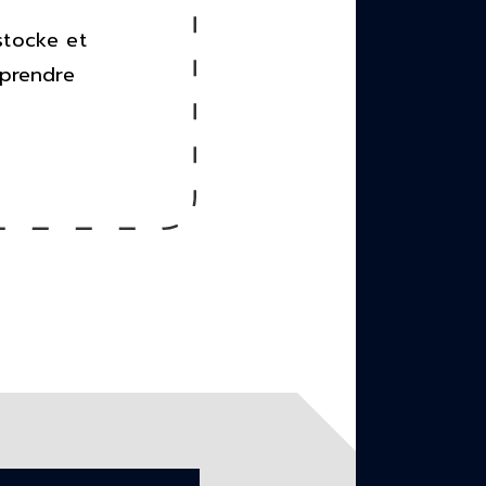
stocke et
eprendre