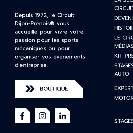
LA SÉC
CIRCUI
Depuis 1972, le Circuit
DEVENI
Dijon-Prenois® vous
HISTOI
accueille pour vivre votre
LE CIR
passion pour les sports
MÉDIA
mécaniques ou pour
KIT PR
organiser vos événements
d'entreprise.
STAGE
AUTO
EXPERT
BOUTIQUE
MOTOR
STAGE