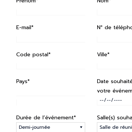
Prenom*
Nom*
E-mail*
N° de téléph
Code postal*
Ville*
Pays*
Date souhait
votre événe
Durée de l’événement*
Salle(s) souha