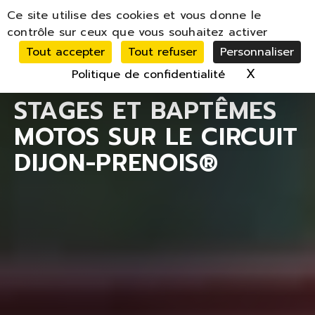
Panneau de gestion des cookies
Ce site utilise des cookies et vous donne le
MENU
contrôle sur ceux que vous souhaitez activer
Tout accepter
Tout refuser
Personnaliser
X
Masquer 
Politique de confidentialité
STAGES ET BAPTÊMES
MOTOS SUR LE CIRCUIT
DIJON-PRENOIS®