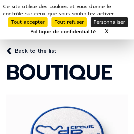
Panneau de gestion des cookies
Ce site utilise des cookies et vous donne le
MENU
contrôle sur ceux que vous souhaitez activer
Tout accepter
Tout refuser
Personnaliser
MON COMPTE
PANIER
0
X
Masquer 
Politique de confidentialité
Back to the list
BOUTIQUE