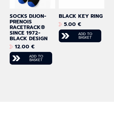
may
chosen
be
on
SOCKS DIJON-
BLACK KEY RING
chosen
the
PRENOIS
5.00
€
on
RACETRACK®
product
the
SINCE 1972-
page
ADD TO
BLACK DESIGN
product
BASKET
page
12.00
€
ADD TO
BASKET