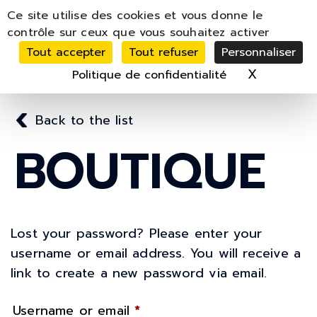
Panneau de gestion des cookies
Ce site utilise des cookies et vous donne le
MENU
contrôle sur ceux que vous souhaitez activer
Tout accepter
Tout refuser
Personnaliser
MON COMPTE
PANIER
0
X
Masquer 
Politique de confidentialité
Back to the list
BOUTIQUE
Lost your password? Please enter your
username or email address. You will receive a
link to create a new password via email.
Required
Username or email
*